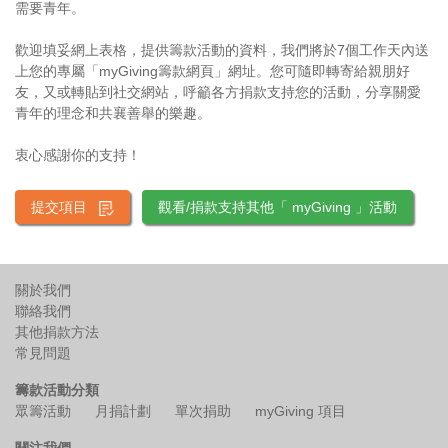
需要青年。
歡迎填妥網上表格，提供籌款活動的資料，我們將於7個工作天內送
上您的專屬「myGiving籌款網頁」網址。您可隨即轉寄給親朋好
友，又或轉貼到社交網站，呼籲各方捐款支持您的活動，分享關愛
青年的理念和共襄善舉的樂趣。
衷心感謝你的支持！
提交項目
觀看/捐款支持其他「 myGiving 」活動
關於我們
聯絡我們
其他捐款方法
常見問題
籌款活動分類
眾籌活動
月捐計劃
單次捐助
myGiving 項目