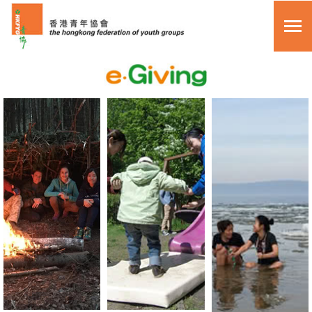
關於我們
搜尋
其他捐款方法
主頁
常見問題
眾籌活動
複製頁面鏈接
月捐計劃
單次捐助
myGiving 項目
繁體中文
關於我們