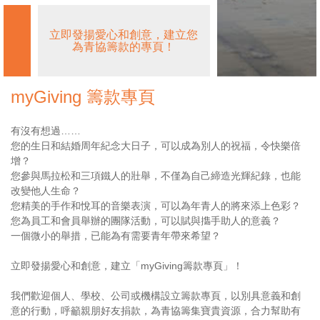
其他捐款方法
立即發揚愛心和創意，建立您
為青協籌款的專頁！
常見問題
myGiving 籌款專頁
複製頁面鏈接
有沒有想過……
分享頁面至
您的生日和結婚周年紀念大日子，可以成為別人的祝福，令快樂倍
增？
您參與馬拉松和三項鐵人的壯舉，不僅為自己締造光輝紀錄，也能
English
改變他人生命？
您精美的手作和悅耳的音樂表演，可以為年青人的將來添上色彩？
您為員工和會員舉辦的團隊活動，可以賦與㩦手助人的意義？
一個微小的舉措，已能為有需要青年帶來希望？
立即發揚愛心和創意，建立「myGiving籌款專頁」！
我們歡迎個人、學校、公司或機構設立籌款專頁，以別具意義和創
意的行動，呼籲親朋好友捐款，為青協籌集寶貴資源，合力幫助有