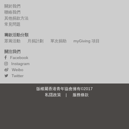
關於我們
其他捐款方法
聯絡我們
其他捐款方法
常見問題
常見問題
籌款活動分類
複製頁面鏈接
眾籌活動
月捐計劃
單次捐助
myGiving 項目
關注我們
分享頁面至
Facebook
Instagram
Weibo
English
Twitter
版權屬香港青年協會擁有©2017
私隱政策
|
服務條款