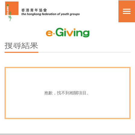
關於我們
搜尋
搜尋結果
其他捐款方法
主頁
常見問題
眾籌活動
複製頁面鏈接
月捐計劃
抱歉，找不到相關項目。
單次捐助
myGiving 項目
繁體中文
關於我們