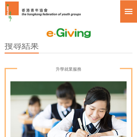
關於我們
搜尋
搜尋結果
其他捐款方法
主頁
常見問題
眾籌活動
升學就業服務
複製頁面鏈接
月捐計劃
單次捐助
myGiving 項目
繁體中文
關於我們