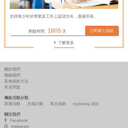
其他捐款方法
支持青少年於學業及工作上認清方向，盡展所長。
常見問題
1605
立即網上捐款
剩餘時間
天
複製頁面鏈接
了解更多
分享頁面至
關於我們
English
聯絡我們
其他捐款方法
常見問題
籌款活動分類
眾籌活動
月捐計劃
單次捐助
myGiving 項目
關注我們
Facebook
Instagram