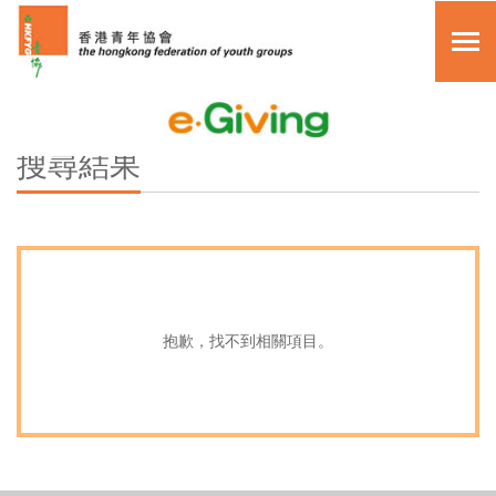
關於我們
搜尋
搜尋結果
其他捐款方法
主頁
常見問題
眾籌活動
複製頁面鏈接
月捐計劃
抱歉，找不到相關項目。
單次捐助
myGiving 項目
繁體中文
關於我們