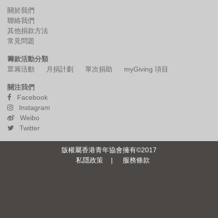
關於我們
其他捐款方法
聯絡我們
其他捐款方法
常見問題
常見問題
籌款活動分類
複製頁面鏈接
眾籌活動
月捐計劃
單次捐助
myGiving 項目
關注我們
分享頁面至
Facebook
Instagram
Weibo
English
Twitter
版權屬香港青年協會擁有©2017
私隱政策
|
服務條款