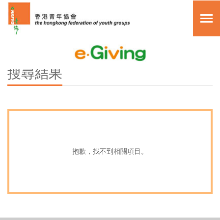
關於我們
搜尋
搜尋結果
其他捐款方法
主頁
常見問題
眾籌活動
複製頁面鏈接
月捐計劃
抱歉，找不到相關項目。
單次捐助
myGiving 項目
繁體中文
關於我們