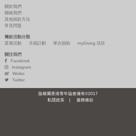
關於我們
其他捐款方法
聯絡我們
其他捐款方法
常見問題
常見問題
籌款活動分類
複製頁面鏈接
眾籌活動
月捐計劃
單次捐助
myGiving 項目
關注我們
分享頁面至
Facebook
Instagram
Weibo
English
Twitter
版權屬香港青年協會擁有©2017
私隱政策
|
服務條款