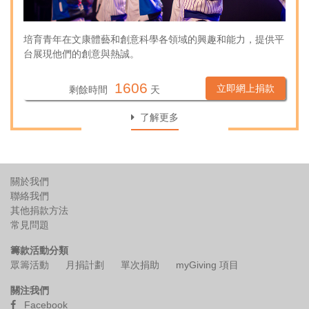
其他捐款方法
培育青年在文康體藝和創意科學各領域的興趣和能力，提供平
台展現他們的創意與熱誠。
常見問題
1606
立即網上捐款
剩餘時間
天
複製頁面鏈接
了解更多
分享頁面至
English
關於我們
聯絡我們
其他捐款方法
常見問題
籌款活動分類
眾籌活動
月捐計劃
單次捐助
myGiving 項目
關注我們
Facebook