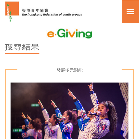
關於我們
搜尋
搜尋結果
其他捐款方法
主頁
常見問題
眾籌活動
發展多元潛能
複製頁面鏈接
月捐計劃
單次捐助
myGiving 項目
繁體中文
關於我們